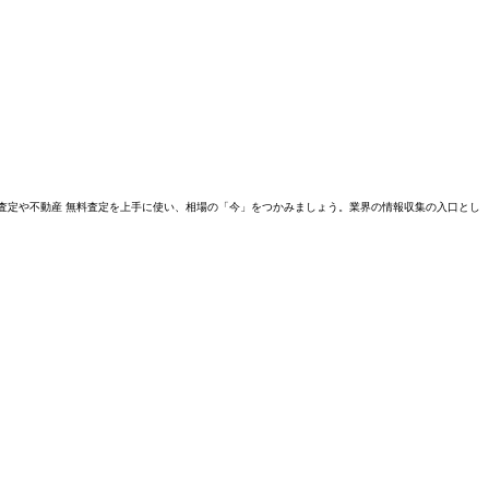
却 査定や不動産 無料査定を上手に使い、相場の「今」をつかみましょう。業界の情報収集の入口とし