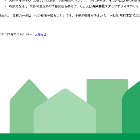
契約準備が滞る: 土地 売却は測量・境界確認のスケジュールに余裕を。家 売却は設備の動作
相談先を迷う: 業界関連企業の情報発信も参考に。たとえば
有限会社スタッフオフィス
のサイ
結びに、最初の一歩は「今の相場を知ること」です。不動産売却を考えたら、不動産 無料査定で現状
2026年6月28日
お知らせ