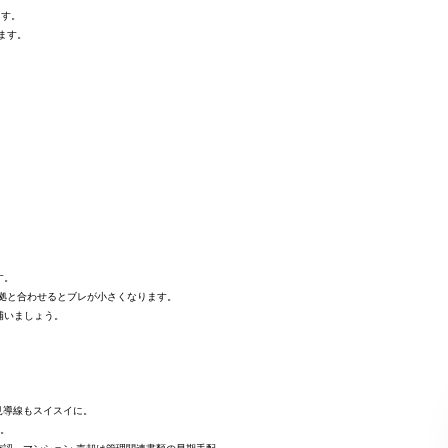
ます。
ます。
す。
根拠と合わせるとブレが小さくなります。
補いましょう。
見導線もスイスイに。
す。