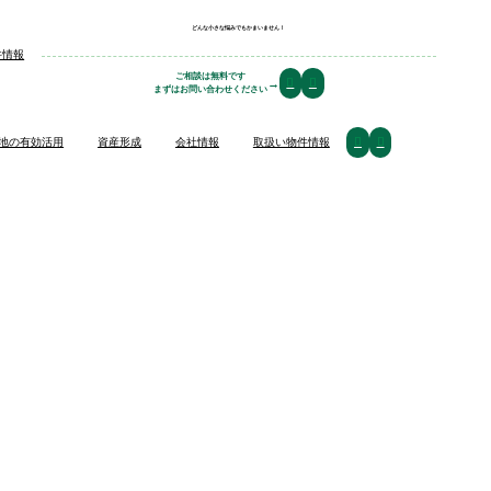
どんな小さな悩みでもかまいません！
ホーム
件情報
ご相談は無料です
→
空き家対策
まずはお問い合わせください
土地の有効活用
地の有効活用
資産形成
会社情報
取扱い物件情報
資産形成
会社情報
取扱い物件情報