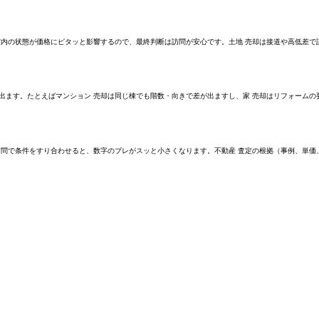
は室内の状態が価格にピタッと影響するので、最終判断は訪問が安心です。土地 売却は接道や高低差
出ます。たとえばマンション 売却は同じ棟でも階数・向きで差が出ますし、家 売却はリフォームの
、訪問で条件をすり合わせると、数字のブレがスッと小さくなります。不動産 査定の根拠（事例、単