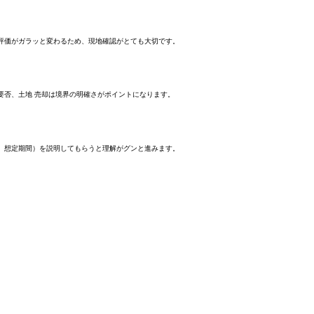
で評価がガラッと変わるため、現地確認がとても大切です。
要否、土地 売却は境界の明確さがポイントになります。
価、想定期間）を説明してもらうと理解がグンと進みます。