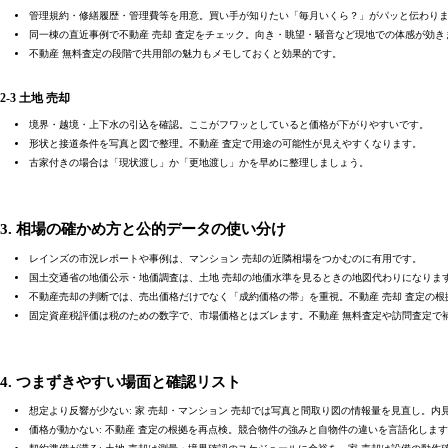
管理規約・修繕履歴・管理費等を用意。買い手が知りたい「毎月いくら？」がパッと伝わり
同一棟の直近事例で不動産 売却 査定をチェック。向き・眺望・騒音など現地での体感が効き
不動産 無料査定の段階で共用部の魅力もメモしておくと効果的です。
2-3 土地 売却
境界・越境・上下水の引込を確認。ここがフワッとしていると価格が下がりやすいです。
形状と接道条件を写真と図で整理。不動産 査定で用途の可能性が見えやすくなります。
古家付きの場合は「現状渡し」か「更地渡し」かを早めに整理しましょう。
3. 相場の確かめ方と公的データの使い分け
レインズの市況レポートや事例は、マンション 売却の近隣相場をつかむのに有用です。
国土交通省の地価公示・地価調査は、土地 売却の地価水準を見るときの地図代わりになりま
不動産売却の判断では、売出価格だけでなく「成約価格の帯」を重視。不動産 売却 査定の
固定資産税評価は税のための数字で、市場価格とはズレます。不動産 無料査定や訪問査定で
4. つまずきやすい場面と確認リスト
想定より反響が少ない: 家 売却・マンション 売却では写真と間取り図の情報量を見直し。内
価格が動かない: 不動産 査定の根拠を再点検。競合物件の強みと自物件の違いを言語化しま