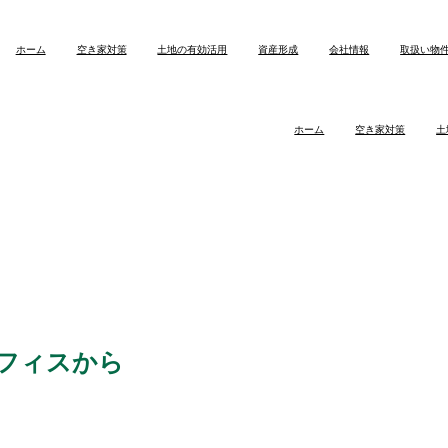
ホーム
空き家対策
土地の有効活用
資産形成
会社情報
取扱い物
ホーム
空き家対策
土
フィスから