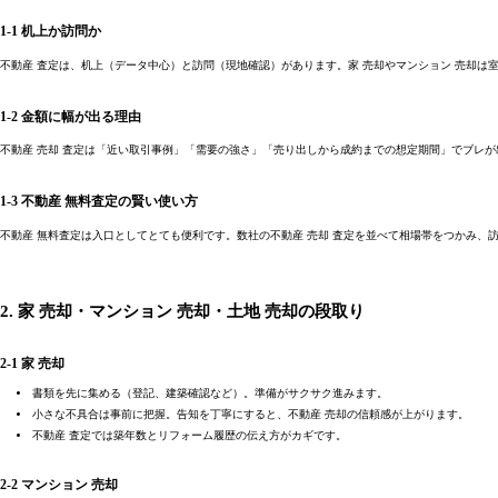
1-1 机上か訪問か
不動産 査定は、机上（データ中心）と訪問（現地確認）があります。家 売却やマンション 売却
1-2 金額に幅が出る理由
不動産 売却 査定は「近い取引事例」「需要の強さ」「売り出しから成約までの想定期間」でブレが
1-3 不動産 無料査定の賢い使い方
不動産 無料査定は入口としてとても便利です。数社の不動産 売却 査定を並べて相場帯をつかみ
2. 家 売却・マンション 売却・土地 売却の段取り
2-1 家 売却
書類を先に集める（登記、建築確認など）。準備がサクサク進みます。
小さな不具合は事前に把握。告知を丁寧にすると、不動産 売却の信頼感が上がります。
不動産 査定では築年数とリフォーム履歴の伝え方がカギです。
2-2 マンション 売却