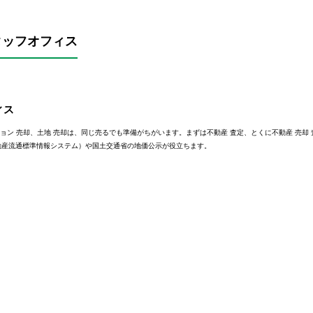
タッフオフィス
ィス
ション 売却、土地 売却は、同じ売るでも準備がちがいます。まずは不動産 査定、とくに不動産 売
動産流通標準情報システム）や国土交通省の地価公示が役立ちます。